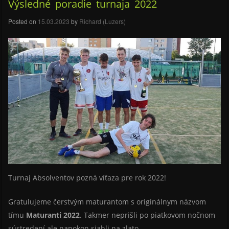
Výsledné poradie turnaja 2022
Posted on
15.03.2023
by
Richard (Luzers)
Turnaj Absolventov pozná víťaza pre rok 2022!
Gratulujeme čerstvým maturantom s originálnym názvom
tímu
Maturanti 2022
. Takmer neprišli po piatkovom nočnom
sústredení ale napokon siahli na zlato.