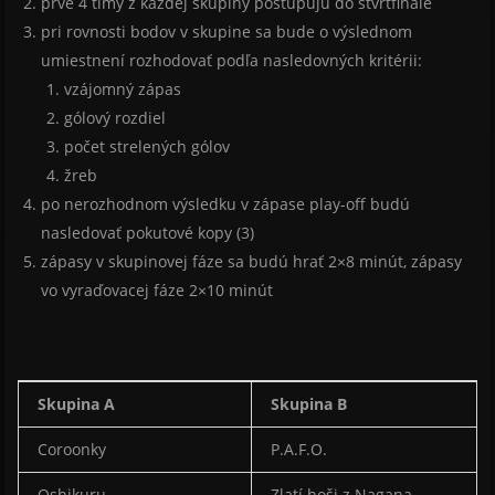
prvé 4 tímy z každej skupiny postupujú do štvrťfinále
pri rovnosti bodov v skupine sa bude o výslednom
umiestnení rozhodovať podľa nasledovných kritérii:
vzájomný zápas
gólový rozdiel
počet strelených gólov
žreb
po nerozhodnom výsledku v zápase play-off budú
nasledovať pokutové kopy (3)
zápasy v skupinovej fáze sa budú hrať 2×8 minút, zápasy
vo vyraďovacej fáze 2×10 minút
Skupina A
Skupina B
Coroonky
P.A.F.O.
Oshikuru
Zlatí hoši z Nagana