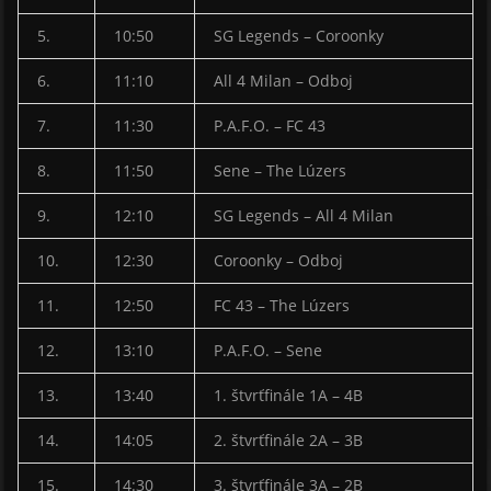
5.
10:50
SG Legends – Coroonky
6.
11:10
All 4 Milan – Odboj
7.
11:30
P.A.F.O. – FC 43
8.
11:50
Sene – The Lúzers
9.
12:10
SG Legends – All 4 Milan
10.
12:30
Coroonky – Odboj
11.
12:50
FC 43 – The Lúzers
12.
13:10
P.A.F.O. – Sene
13.
13:40
1. štvrťfinále 1A – 4B
14.
14:05
2. štvrťfinále 2A – 3B
15.
14:30
3. štvrťfinále 3A – 2B