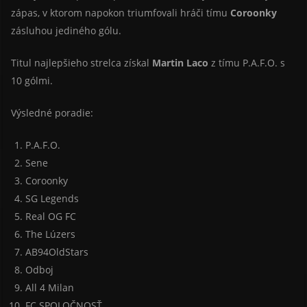
zápas, v ktorom napokon triumfovali hráči tímu
Coroonky
zásluhou jediného gólu.
Titul najlepšieho strelca získal
Martin Laco
z tímu P.A.F.O. s
10 gólmi.
Výsledné poradie:
P.A.F.O.
Sene
Coroonky
SG Legends
Real OG FC
The Lúzers
AB94OldStars
Odboj
All 4 Milan
FC SPOLOČNOSŤ