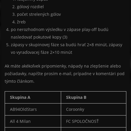
gólový rozdiel
počet strelených gólov
žreb
po nerozhodnom výsledku v zápase play-off budú
nasledovať pokutové kopy (3)
zápasy v skupinovej fáze sa budú hrať 2×8 minút, zápasy
vo vyraďovacej fáze 2×10 minút
Ak máte akékoľvek pripomienky, nápady na zlepšenie alebo
požiadavky, napíšte prosím e-mail, prípadne v komentári pod
týmto článkom.
Skupina A
Skupina B
AB94OldStars
Coroonky
All 4 Milan
FC SPOLOČNOSŤ