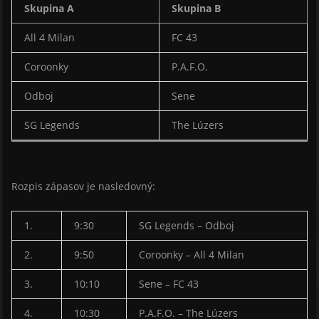
Skupina A
Skupina B
All 4 Milan
FC 43
Coroonky
P.A.F.O.
Odboj
Sene
SG Legends
The Lúzers
Rozpis zápasov je nasledovný:
1.
9:30
SG Legends – Odboj
2.
9:50
Coroonky – All 4 Milan
3.
10:10
Sene – FC 43
4.
10:30
P.A.F.O. – The Lúzers