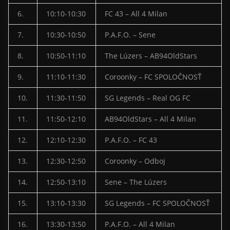
6.
10:10-10:30
FC 43 – All 4 Milan
7.
10:30-10:50
P.A.F.O. – Sene
8.
10:50-11:10
The Lúzers – AB94OldStars
9.
11:10-11:30
Coroonky – FC SPOLOČNOSŤ
10.
11:30-11:50
SG Legends – Real OG FC
11.
11:50-12:10
AB94OldStars – All 4 Milan
12.
12:10-12:30
P.A.F.O. – FC 43
13.
12:30-12:50
Coroonky – Odboj
14.
12:50-13:10
Sene – The Lúzers
15.
13:10-13:30
SG Legends – FC SPOLOČNOSŤ
16.
13:30-13:50
P.A.F.O. – All 4 Milan