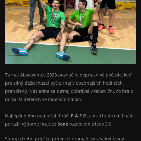
Turnaj Absolventov 2023 poznačilo nepriaznivé počasie, keď
pre silný dážď musel byť turnaj v obednajších hodinách
prerušený. Následne sa turnaj dohrával v telocvični, čo hralo
do karát defenzívne ladeným tímom.
Najlepší betón namiešali hráči
P.A.F.O.
a v strhujúcom finále
porazili výborne hrajúce
Sene
rozdielom triedy 3:0.
Súboj o tretiu priečku priniesol dramatický a veľmi tesný