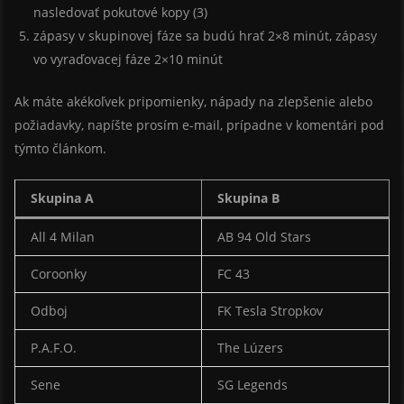
nasledovať pokutové kopy (3)
zápasy v skupinovej fáze sa budú hrať 2×8 minút, zápasy
vo vyraďovacej fáze 2×10 minút
Ak máte akékoľvek pripomienky, nápady na zlepšenie alebo
požiadavky, napíšte prosím e-mail, prípadne v komentári pod
týmto článkom.
Skupina A
Skupina B
All 4 Milan
AB 94 Old Stars
Coroonky
FC 43
Odboj
FK Tesla Stropkov
P.A.F.O.
The Lúzers
Sene
SG Legends