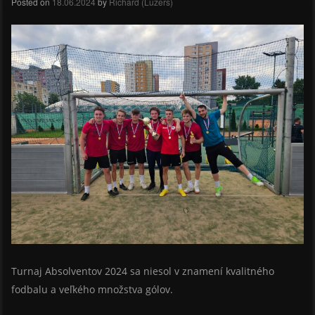
Posted on
18.06.2024
by
Richard (Luzers)
Turnaj Absolventov 2024 sa niesol v znamení kvalitného
fodbalu a veľkého množstva gólov.