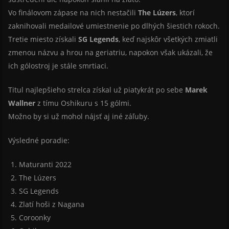
Vo finálovom zápase na nich nestačili
The Lúzers
, ktorí
zaknihovali medailové umiestnenie po dlhých šiestich rokoch.
Tretie miesto získali
SG Legends
, keď najskôr všetkých zmiatli
zmenou názvu a hrou na geriatriu, napokon však ukázali, že
ich gólostroj je stále smrtiaci.
Titul najlepšieho strelca získal už piatykrát po sebe
Marek
Wallner
z tímu Oshikuru s 15 gólmi.
Možno by si už mohol nájsť aj iné záľuby.
Výsledné poradie:
Maturanti 2022
The Lúzers
SG Legends
Zlatí hoši z Nagana
Coroonky