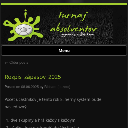
Menu
Skip to content
←
Older posts
Post navigation
Rozpis zápasov 2025
Posted on
08.06.2025
by
Richard (Luzers)
Počet účastníkov je tento rok 8, herný systém bude
nasledovný:
dve skupiny a hrá každý s každým
všetky tímy postupujú do štvrťfinále