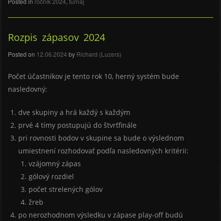
Posted in
ročník 2024
,
turnaj
Rozpis zápasov 2024
Posted on
12.06.2024
by
Richard (Luzers)
Počet účastníkov je tento rok 10, herný systém bude
nasledovný:
dve skupiny a hrá každý s každým
prvé 4 tímy postupujú do štvrťfinále
pri rovnosti bodov v skupine sa bude o výslednom
umiestnení rozhodovať podľa nasledovných kritérii:
vzájomný zápas
gólový rozdiel
počet strelených gólov
žreb
po nerozhodnom výsledku v zápase play-off budú