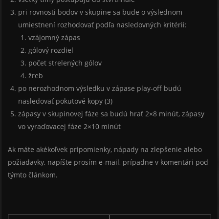
pri rovnosti bodov v skupine sa bude o výslednom
umiestnení rozhodovať podľa nasledovných kritérii:
vzájomný zápas
gólový rozdiel
počet strelených gólov
žreb
po nerozhodnom výsledku v zápase play-off budú
nasledovať pokutové kopy (3)
zápasy v skupinovej fáze sa budú hrať 2×8 minút, zápasy
vo vyraďovacej fáze 2×10 minút
Ak máte akékoľvek pripomienky, nápady na zlepšenie alebo
požiadavky, napíšte prosím e-mail, prípadne v komentári pod
týmto článkom.