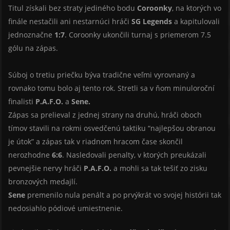
Titul získali bez straty jediného bodu
Coroonky
, na ktorých vo
finále nestačili ani nestarnúci hráči
SG Legends
a kapitulovali
jednoznačne
1:7
. Coroonky ukončili turnaj s priemerom 7.5
gólu na zápas.
Súboj o tretiu priečku býva tradične veľmi vyrovnaný a
rovnako tomu bolo aj tento rok. Stretli sa v ňom minuloroční
finalisti
P.A.F.O.
a
Sene.
Zápas sa prelieval z jednej strany na druhú, hráči oboch
tímov stavili na rokmi osvedčenú taktiku “najlepšou obranou
je útok” a zápas tak v riadnom hracom čase skončil
nerozhodne
6:6
. Nasledovali penalty, v ktorých preukázali
pevnejšie nervy hráči
P.A.F.O.
a mohli sa tak tešiť zo zisku
bronzových medajlí.
Sene
premenilo nula penált a po prvýkrát vo svojej histórii tak
nedosiahlo pódiové umiestnenie.