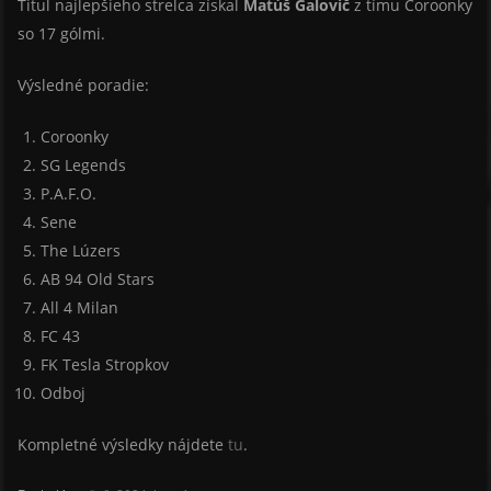
Titul najlepšieho strelca získal
Matúš Galovič
z tímu Coroonky
so 17 gólmi.
Výsledné poradie:
Coroonky
SG Legends
P.A.F.O.
Sene
The Lúzers
AB 94 Old Stars
All 4 Milan
FC 43
FK Tesla Stropkov
Odboj
Kompletné výsledky nájdete
tu
.