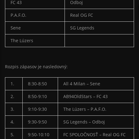
FC 43
Odboj
P.A.F.O.
Real OG FC
Sene
SG Legends
The Lúzers
Rozpis zápasov je nasledovný:
1.
8:30-8:50
All 4 Milan – Sene
2.
8:50-9:10
AB94OldStars – FC 43
3.
9:10-9:30
The Lúzers – P.A.F.O.
4.
9:30-9:50
SG Legends – Odboj
5.
9:50-10:10
FC SPOLOČNOSŤ – Real OG FC