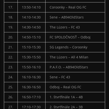
17.
13:50-14:10
Coroonky – Real OG FC
18.
14:10-14:30
Sene – AB94OldStars
19.
14:30-14:50
The Lúzers – FC 43
20.
14:50-15:10
FC SPOLOČNOSŤ – Odboj
21.
15:10-15:30
SG Legends – Coroonky
22.
15:30-15:50
The Lúzers – All 4 Milan
23.
15:50-16:10
P.A.F.O. – AB94OldStars
24.
16:10-16:30
Sene – FC 43
25.
16:30-16:50
Odboj – Real OG FC
26.
16:50-17:10
1. štvrťfinále 1A – 4B
27.
17:10-17:30
2. štvrťfinále 2A – 3B