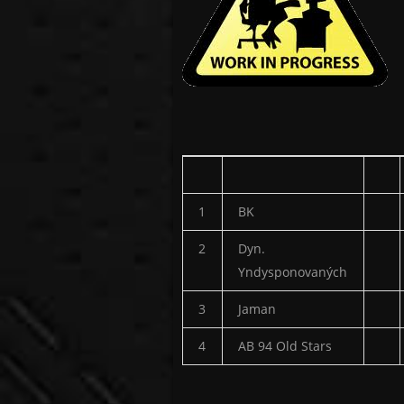
1
BK
2
Dyn.
Yndysponovaných
3
Jaman
4
AB 94 Old Stars