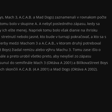
Boys, Mach 3, A.C.A.B. a Mad Dogs) zaznamenali v rovnakom počte
 tomu bolo v skupine A. A nebyť posledného zápasu, kedy sa
 ich ešte menej. Napriek tomu bolo však dianie na ihrisku
stretnutí nebolo jasné, kto bude v turnaji pokračovať, a kto sa s
derby medzi Machom 3 a A.C.A.B., v ktorom druhý potreboval
treet Boys) žiadal remízu alebo výhru Machu 3. Tomu zase išlo o
ále a preto urobil všetko preto, aby nevyšiel zo zápasu
unul do semifinále Mach 3 (Oktáva A 2001) a BilíkovaStreet Boys
ch skončili A.C.A.B. (4.A 2001) a Mad Dogs (Oktáva A 2002).