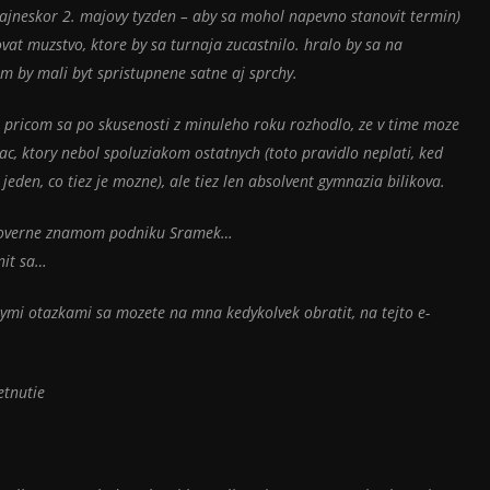
najneskor 2. majovy tyzden – aby sa mohol napevno stanovit termin)
dovat muzstvo, ktore by sa turnaja zucastnilo. hralo by sa na
m by mali byt spristupnene satne aj sprchy.
 pricom sa po skusenosti z minuleho roku rozhodlo, ze v time moze
ac, ktory nebol spoluziakom ostatnych (toto pravidlo neplati, ked
m jeden, co tiez je mozne), ale tiez len absolvent gymnazia bilikova.
v doverne znamom podniku Sramek…
tnit sa…
nymi otazkami sa mozete na mna kedykolvek obratit, na tejto e-
etnutie