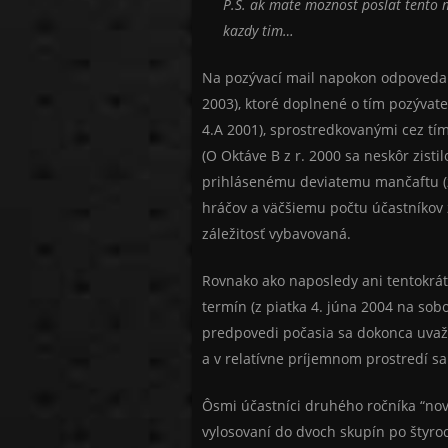
P.S. ak mate moznost poslat tento m
kazdy tim…
Na pozývací mail napokon odpovedali 
2003), ktoré doplnené o tím pozývate
4.A 2001), sprostredkovanými cez tím
(O Oktáve B z r. 2000 sa neskôr zisti
prihlásenému deviatemu mančaftu (z
hráčov a väčšiemu počtu účastníkov z
záležitosť vybavovaná.
Rovnako ako naposledy ani tentokrát
termín (z piatka 4. júna 2004 na sobot
predpovedi počasia sa dokonca uvažo
a v relatívne príjemnom prostredí s
Ôsmi účastníci druhého ročníka “nov
vylosovaní do dvoch skupín po štyroc