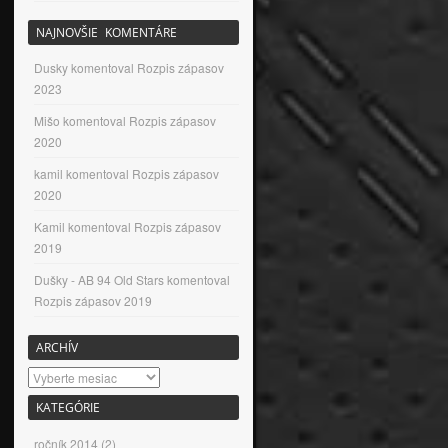
NAJNOVŠIE KOMENTÁRE
Dusky
komentoval
Rozpis zápasov
2023
Mišo
komentoval
Rozpis zápasov
2020
kamil
komentoval
Rozpis zápasov
2020
Kamil
komentoval
Rozpis zápasov
2019
Dušky - AB 94 Old Stars
komentoval
Rozpis zápasov 2019
ARCHÍV
Archív
KATEGÓRIE
ročník 2014
(2)