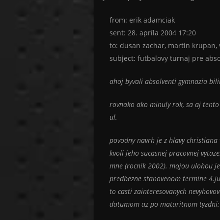
from: erik adamciak
sent: 28. apríla 2004 17:20
to: dusan zachar, martin krupan, 
subject: futbalovy turnaj pre abs
ahoj byvali absolventi gymnazia bili
rovnako ako minuly rok, sa aj tento
ul.
povodny navrh je z hlavy christiana
kvoli jeho sucasnej pracovnej vytaze
mne (rocnik 2002). mojou ulohou je 
predbezne stanovenom termine 4.jun
to casti zainteresovanych nevyhovov
datumom az po maturitnom tyzdni: 