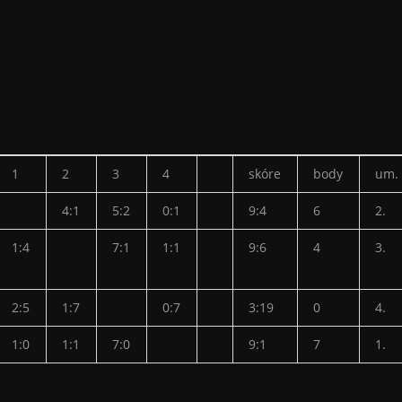
1
2
3
4
skóre
body
um.
4:1
5:2
0:1
9:4
6
2.
1:4
7:1
1:1
9:6
4
3.
2:5
1:7
0:7
3:19
0
4.
1:0
1:1
7:0
9:1
7
1.