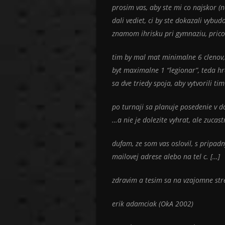
prosim vas, aby ste mi co najskor (
dali vediet, ci by ste dokazali vybu
znamom ihrisku pri gymnaziu, prico
tim by mal mat minimalne 6 clenov,
byt maximalne 1 “legionar”, teda hr
sa dve triedy spoja, aby vytvorili ti
po turnaji sa planuje posedenie 
…a nie je dolezite vyhrat, ale zucas
dufam, ze som vas oslovil, s pripad
mailovej adrese alebo na tel c. […]
zdravim a tesim sa na vzajomne str
erik adamciak (OkA 2002)