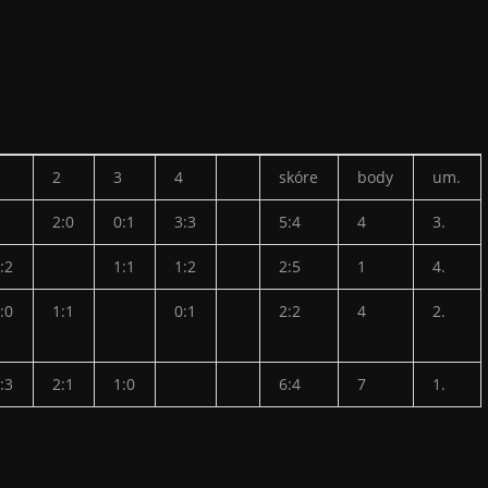
1
2
3
4
skóre
body
um.
2:0
0:1
3:3
5:4
4
3.
:2
1:1
1:2
2:5
1
4.
:0
1:1
0:1
2:2
4
2.
:3
2:1
1:0
6:4
7
1.