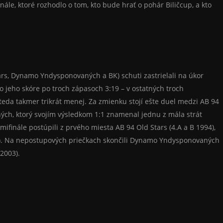
ále, ktoré rozhodlo o tom, kto bude hrať o pohár Biličcup, a kto
Stars, Dynamo Yndysponovaných a BK) schuti zastrielali na úkor
 jeho skóre po troch zápasoch 3:19 – v ostatných troch
teda takmer trikrát menej. Za zmienku stojí ešte duel medzi AB 94
h, ktorý svojím výsledkom 1:1 znamenal jednu z mála strát
finále postúpili z prvého miesta AB 94 Old Stars (4.A a B 1994),
). Na nepostupových priečkach skončili Dynamo Yndysponovaných
2003).