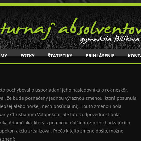
ÍMY
FOTKY
ŠTATISTIKY
PRIHLÁSENIE
KONT
o pochyboval o usporiadaní jeho nasledovníka o rok neskôr.
val, že bude poznačený jednou výraznou zmenou, ktorá posunula
 lepšej alebo horšej, nech posúdia iní). Touto zmenou bola
ovaný Christianom Votapekom, ale táto zodpovednosť bola
rika Adamčiaka, ktorý s pomocou ďalšieho z predchádzajúcich
apokon akciu zrealizoval. Prečo k tejto zmene došlo, možno
m znení: