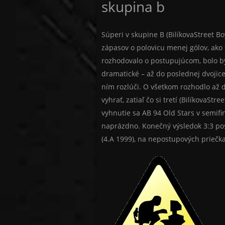
skupina b
Súperi v skupine B (BilíkovaStreet 
zápasov o polovicu menej gólov, ako
rozhodovalo o postupujúcom, bolo by
dramatické – až do poslednej dvojice 
ním rozlúči. O všetkom rozhodlo až 
vyhrať, zatiaľ čo si tretí (BilíkovaS
vyhnutie sa AB 94 Old Stars v semifin
naprázdno. Konečný výsledok 3:3 pos
(4.A 1999), na nepostupových priečka