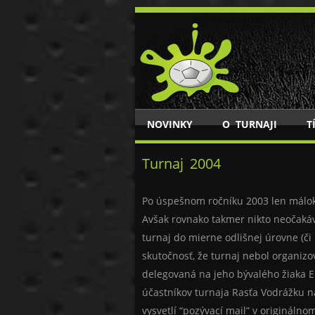
SKIP TO CONTENT
NOVINKY
O TURNAJI
T
Menu
Turnaj 2004
Po úspešnom ročníku 2003 len málokt
Avšak rovnako takmer nikto neočaká
turnaj do mierne odlišnej úrovne (či
skutočnosť, že turnaj nebol organiz
delegovaná na jeho bývalého žiaka E
účastníkov turnaja Rasťa Vodrážku n
vysvetlí “pozývací mail” v originálno