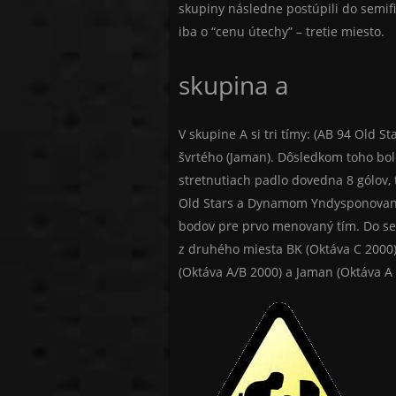
skupiny následne postúpili do semifin
iba o “cenu útechy” – tretie miesto.
skupina a
V skupine A si tri tímy: (AB 94 Old 
švrtého (Jaman). Dôsledkom toho bolo
stretnutiach padlo dovedna 8 gólov, 
Old Stars a Dynamom Yndysponovanýc
bodov pre prvo menovaný tím. Do semi
z druhého miesta BK (Oktáva C 2000
(Oktáva A/B 2000) a Jaman (Oktáva A 