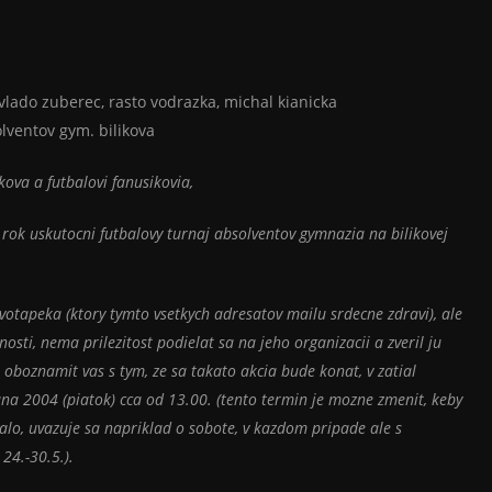
vlado zuberec, rasto vodrazka, michal kianicka
olventov gym. bilikova
kova a futbalovi fanusikovia,
 rok uskutocni futbalovy turnaj absolventov gymnazia na bilikovej
 votapeka (ktory tymto vsetkych adresatov mailu srdecne zdravi), ale
nosti, nema prilezitost podielat sa na jeho organizacii a zveril ju
oboznamit vas s tym, ze sa takato akcia bude konat, v zatial
a 2004 (piatok) cca od 13.00. (tento termin je mozne zmenit, keby
alo, uvazuje sa napriklad o sobote, v kazdom pripade ale s
24.-30.5.).