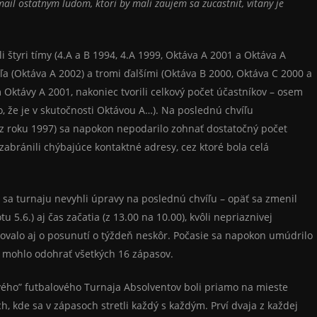
ail ostatnym ludom, ktori by mali zaujem sa zucastnit, vitany je
štyri tímy (4.A a B 1994, 4.A 1999, Oktáva A 2001 a Oktáva A
ľa (Oktáva A 2002) a tromi ďalšími (Oktáva B 2000, Oktáva C 2000 a
 Oktávy A 2001, nakoniec tvorili celkový počet účastníkov – osem
lo, že je v skutočnosti Oktávou A…). Na poslednú chvíľu
 roku 1997) sa napokon nepodarilo zohnať dostatočný počet
abránili chýbajúce kontaktné adresy, cez ktoré bola celá
 sa turnaju nevyhli úpravy na poslednú chvíľu – opäť sa zmenil
u 5.6.) aj čas začatia (z 13.00 na 10.00), kvôli nepriaznivej
valo aj o posunutí o týždeň neskôr. Počasie sa napokon umúdrilo
a mohlo odohrať všetkých 16 zápasov.
ého” futbalového Turnaja Absolventov boli priamo na mieste
h, kde sa v zápasoch stretli každý s každým. Prví dvaja z každej