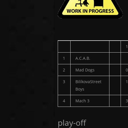
1
A.C.A.B.
2
Mad Dogs
0
3
BilíkovaStreet
1
Boys
4
Mach 3
3
play-off