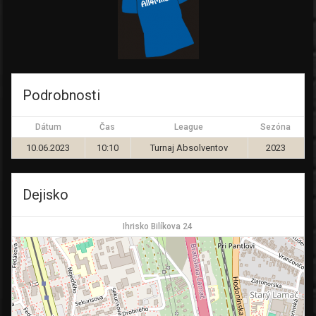
Podrobnosti
Dátum
Čas
League
Sezóna
10.06.2023
10:10
Turnaj Absolventov
2023
Dejisko
Ihrisko Bilíkova 24