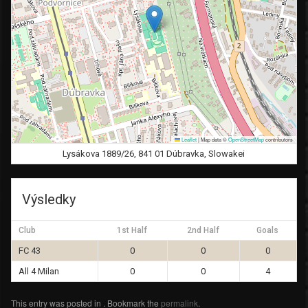
Leaflet
|
Map data ©
OpenStreetMap
contributors
Lysákova 1889/26, 841 01 Dúbravka, Slowakei
Výsledky
Club
1st Half
2nd Half
Goals
FC 43
0
0
0
All 4 Milan
0
0
4
This entry was posted in . Bookmark the
permalink
.