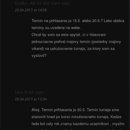
Dušky - AB 94 Old Stars
says:
20.04.2017 at 14:58
Termin na prihlasenie je 15.5. alebo 20.5.? Lebo obidva
terminy su uvedene na webe.
Chcel by som sa este opytat, ci v hlasovani
jednoznacne prehral majovy termin (posledny majovy
vikend) na uskutocnenie turnaja, za ktory som sa
vyslovil?
Fero FC43
says:
28.04.2017 at 13:34
Ahoj. Termin prihlasenia je 20.5. Termin turnaja sme
stanovili hned po konci minulorocneho turnaja. Kedze
teda bol cely rok znamy kazdemu ucastnikovi , myslim