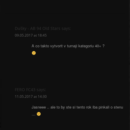
Dušky - AB 94 Old Stars
says:
09.05.2017 at 18:45
A co takto vytvorit v turnaji kategoriu 40+ ?
FERO FC43
says:
11.05.2017 at 14:30
Jasneee .. ale to by ste si tento rok iba pinkali o stenu
…