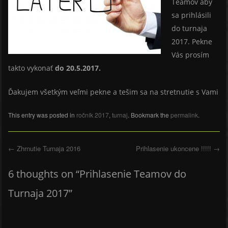
Teamov aby
sa prihlásili
do turnaja
2017. Pekne
Vás prosím
takto vykonať
do 20.5.2017.
Ďakujem všetkým veľmi pekne a tešim sa na stretnutie s Vami
This entry was posted in
ročník 2017
,
turnaj
. Bookmark the
permalink
.
←
Zhrnutie Turnaja 2016
Prihlasenie ukoncene !!!!!
→
Post navigation
6 thoughts on “
Prihlasenie Teamov do
Turnaja 2017
”