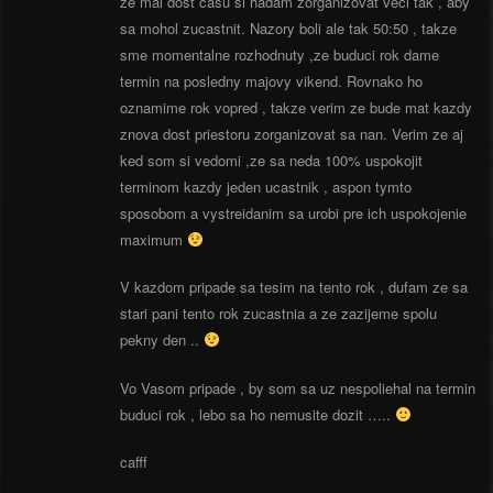
ze mal dost casu si hadam zorganizovat veci tak , aby
sa mohol zucastnit. Nazory boli ale tak 50:50 , takze
sme momentalne rozhodnuty ,ze buduci rok dame
termin na posledny majovy vikend. Rovnako ho
oznamime rok vopred , takze verim ze bude mat kazdy
znova dost priestoru zorganizovat sa nan. Verim ze aj
ked som si vedomi ,ze sa neda 100% uspokojit
terminom kazdy jeden ucastnik , aspon tymto
sposobom a vystreidanim sa urobi pre ich uspokojenie
maximum
V kazdom pripade sa tesim na tento rok , dufam ze sa
stari pani tento rok zucastnia a ze zazijeme spolu
pekny den ..
Vo Vasom pripade , by som sa uz nespoliehal na termin
buduci rok , lebo sa ho nemusite dozit …..
cafff