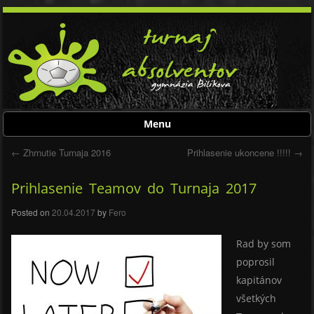
Menu
Skip to content
←
Zhrnutie Turnaja 2016
Prihlasenie ukoncene !!!!!
→
Post navigation
Prihlasenie Teamov do Turnaja 2017
Posted on
20.04.2017
by
Fero
Rad by som
poprosil
kapitánov
všetkých