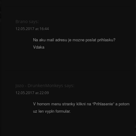
Brano
says:
12.05.2017 at 16:44
Na aku mail adresu je mozne poslat prihlasku?
Vdaka
Jozo - DrunkenMonkeys
says:
12.05.2017 at 22:09
V hornom menu stranky klikni na “Prihlasenie” a potom
uz len vypln formular.