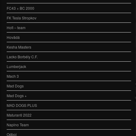
FC43 + BC 2000
FK Tesla Stropkov
Hofi – team
Hovädá
Kesha Masters
Lacko Borbély C.F.
Lumberjack
Mach 3
Mad Dogs
Mad Dogs +
MAD DOGS PLUS
Maturanti 2022
Naplno Team
Odboj