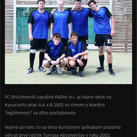
FC Družstevník Lopušné Pažite (o.i. aj názov obce na
Kysuciach) alias 4.A a B 2002 sú tímom o ktorého
“legitímnosti” sa dlho pochybovalo.
Najmä po tom, čo sa tímu kurióznym spôsobom podarilo
vyhrať prvý ročník Turnaja Absolventov v roku 2003.