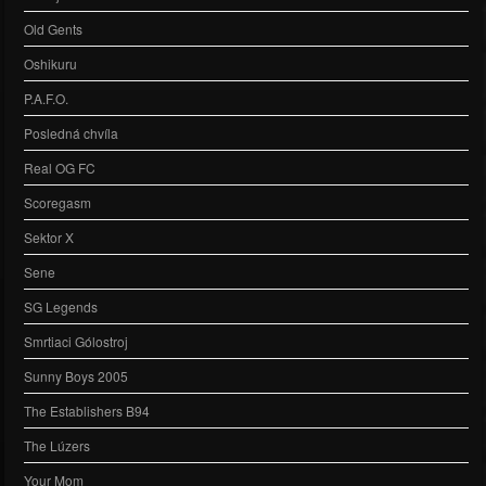
Old Gents
Oshikuru
P.A.F.O.
Posledná chvíla
Real OG FC
Scoregasm
Sektor X
Sene
SG Legends
Smrtiaci Gólostroj
Sunny Boys 2005
The Establishers B94
The Lúzers
Your Mom