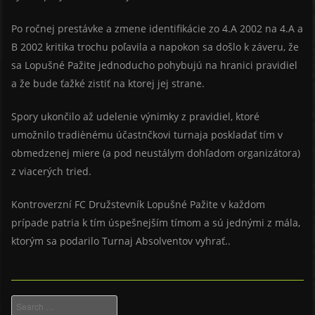
Po ročnej prestávke a zmene identifikácie zo 4.A 2002 na 4.A a
B 2002 kritika trochu poľavila a napokon sa došlo k záveru, že
sa Lopušné Pažite jednoducho pohybujú na hranici pravidiel
a že bude ťažké zistiť na ktorej jej strane.
Spory ukončilo až udelenie výnimky z pravidiel, ktoré
umožnilo tradiènému účastnčkovi turnaja poskladať tím v
obmedzenej miere (a pod neustálym dohľadom organizátora)
z viacerých tried.
Kontroverzní FC Družstevník Lopušné Pažite v každom
prípade patria k tím úspešnejším tímom a sú jednými z mála,
ktorým sa podarilo Turnaj Absolventov vyhrať..
Search