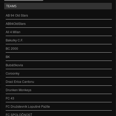
TEAMS
AB 94 Old Stars
AB94OldStars
All 4 Milan
Bakulky C.F.
BC 2000
BK
Bubáčikovia
Coroonky
Draci Erica Cantonu
Drunken Monkeys
FC 43
FC Družstevník Lopušné Pažite
FC SPOLOČNOSŤ