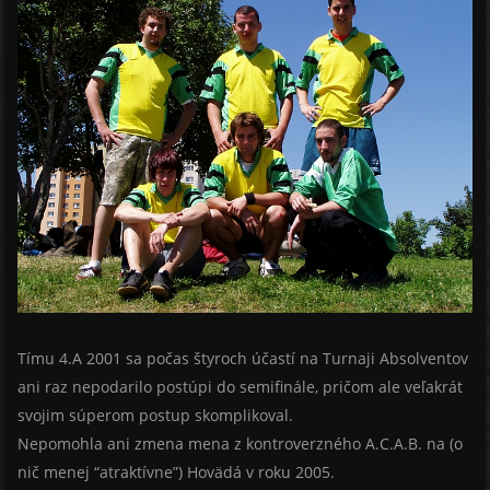
Tímu 4.A 2001 sa počas štyroch účastí na Turnaji Absolventov
ani raz nepodarilo postúpi do semifinále, pričom ale veľakrát
svojim súperom postup skomplikoval.
Nepomohla ani zmena mena z kontroverzného A.C.A.B. na (o
nič menej “atraktívne”) Hovädá v roku 2005.