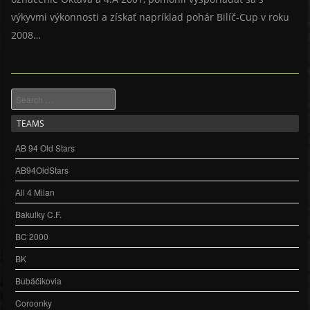
výkyvmi výkonnosti a získať napríklad pohár Bilíč-Cup v roku
2008…
Search
TEAMS
AB 94 Old Stars
AB94OldStars
All 4 Milan
Bakulky C.F.
BC 2000
BK
Bubáčikovia
Coroonky