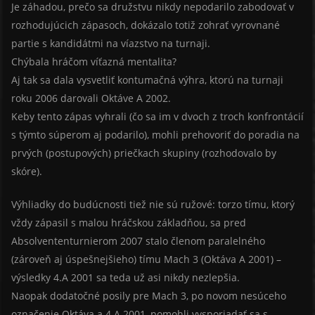
Je záhadou, prečo sa družstvu nikdy nepodarilo zabodovať v
rozhodujúcich zápasoch, dokázalo totiž zohrať vyrovnané
partie s kandidátmi na víazstvo na turnaji.
Chýbala hráčom víťazná mentalita?
Aj tak sa dala vysvetliť kontumačná výhra, ktorú na turnaji
roku 2006 darovali Oktáve A 2002.
Keby tento zápas vyhrali (čo sa im v dvoch z troch konfrontácií
s týmto súperom aj podarilo), mohli prehovoriť do poradia na
prvých (postupových) priečkach skupiny (rozhodovalo by
skóre).
Výhliadky do budúcnosti tiež nie sú ružové: torzo tímu, ktorý
vždy zápasil s malou hráčskou základňou, sa pred
Absolvententurnierom 2007 stalo členom paralelného
(zároveň aj úspešnejšieho) tímu Mach 3 (Oktáva A 2001) –
výsledky 4.A 2001 sa teda už asi nikdy nezlepšia.
Naopak dodatočné posily pre Mach 3, po novom nesúceho
označenie Oktáva a 4.A 2001, pomohli vysporiadať sa s