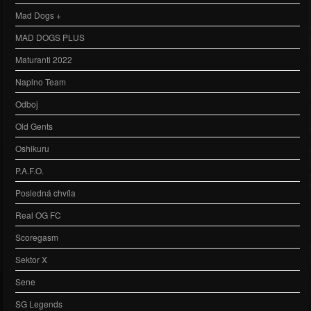
Mad Dogs +
MAD DOGS PLUS
Maturanti 2022
Naplno Team
Odboj
Old Gents
Oshikuru
P.A.F.O.
Posledná chvíla
Real OG FC
Scoregasm
Sektor X
Sene
SG Legends