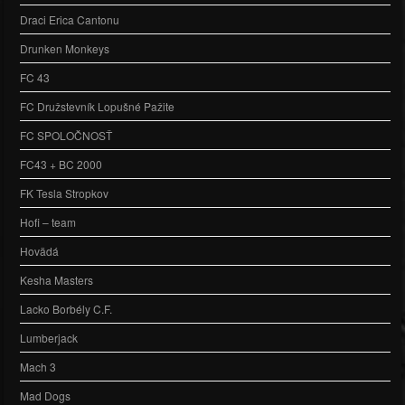
Draci Erica Cantonu
Drunken Monkeys
FC 43
FC Družstevník Lopušné Pažite
FC SPOLOČNOSŤ
FC43 + BC 2000
FK Tesla Stropkov
Hofi – team
Hovädá
Kesha Masters
Lacko Borbély C.F.
Lumberjack
Mach 3
Mad Dogs