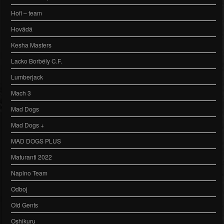
Hofi – team
Hovädá
Kesha Masters
Lacko Borbély C.F.
Lumberjack
Mach 3
Mad Dogs
Mad Dogs +
MAD DOGS PLUS
Maturanti 2022
Naplno Team
Odboj
Old Gents
Oshikuru