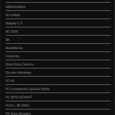
AB94OldStars
All 4 Milan
Bakulky C.F.
BC 2000
BK
Bubáčikovia
Coroonky
Draci Erica Cantonu
Drunken Monkeys
FC 43
FC Družstevník Lopušné Pažite
FC SPOLOČNOSŤ
FC43 + BC 2000
FK Tesla Stropkov