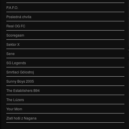
P.A.F.O.
Posledná chvíla
Real OG FC
Scoregasm
Sektor X
Sene
SG Legends
Smrtiaci Gólostroj
Sunny Boys 2005
The Establishers B94
The Lúzers
Your Mom
Zlatí hoši z Nagana