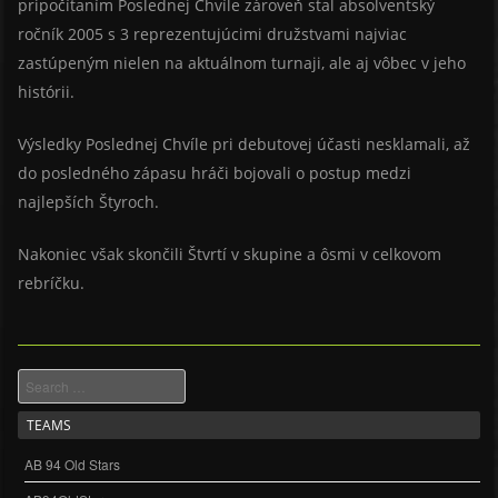
pripočítaním Poslednej Chvíle zároveň stal absolventský
ročník 2005 s 3 reprezentujúcimi družstvami najviac
zastúpeným nielen na aktuálnom turnaji, ale aj vôbec v jeho
histórii.
Výsledky Poslednej Chvíle pri debutovej účasti nesklamali, až
do posledného zápasu hráči bojovali o postup medzi
najlepších Štyroch.
Nakoniec však skončili Štvrtí v skupine a ôsmi v celkovom
rebríčku.
Search
TEAMS
AB 94 Old Stars