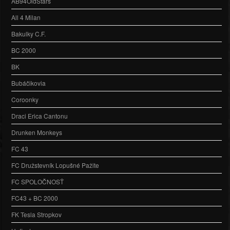
AB94OldStars
All 4 Milan
Bakulky C.F.
BC 2000
BK
Bubáčikovia
Coroonky
Draci Erica Cantonu
Drunken Monkeys
FC 43
FC Družstevník Lopušné Pažite
FC SPOLOČNOSŤ
FC43 + BC 2000
FK Tesla Stropkov