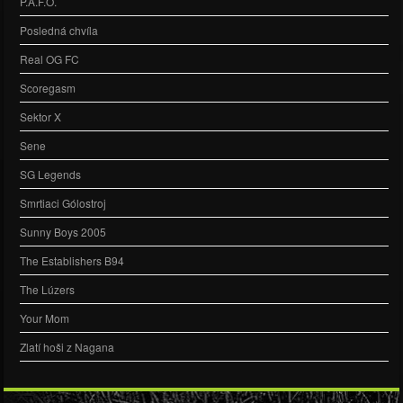
P.A.F.O.
Posledná chvíla
Real OG FC
Scoregasm
Sektor X
Sene
SG Legends
Smrtiaci Gólostroj
Sunny Boys 2005
The Establishers B94
The Lúzers
Your Mom
Zlatí hoši z Nagana