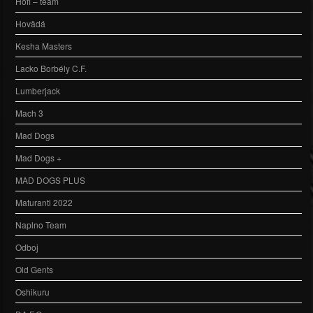
Hofi – team
Hovädá
Kesha Masters
Lacko Borbély C.F.
Lumberjack
Mach 3
Mad Dogs
Mad Dogs +
MAD DOGS PLUS
Maturanti 2022
Naplno Team
Odboj
Old Gents
Oshikuru