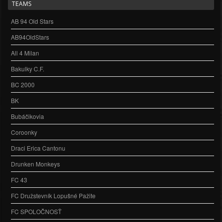
TEAMS
AB 94 Old Stars
AB94OldStars
All 4 Milan
Bakulky C.F.
BC 2000
BK
Bubáčikovia
Coroonky
Draci Erica Cantonu
Drunken Monkeys
FC 43
FC Družstevník Lopušné Pažite
FC SPOLOČNOSŤ