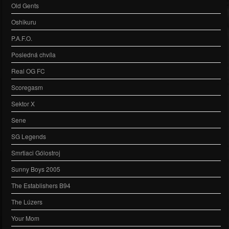
Old Gents
Oshikuru
P.A.F.O.
Posledná chvíla
Real OG FC
Scoregasm
Sektor X
Sene
SG Legends
Smrtiaci Gólostroj
Sunny Boys 2005
The Establishers B94
The Lúzers
Your Mom