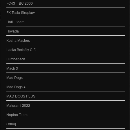
FC43 + BC 2000
FK Tesla Stropkov
Hofi – team
Hovädá
Kesha Masters
Lacko Borbély C.F.
Lumberjack
Mach 3
Mad Dogs
Mad Dogs +
MAD DOGS PLUS
Maturanti 2022
Naplno Team
Odboj