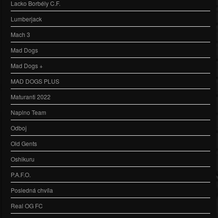
Lacko Borbély C.F.
Lumberjack
Mach 3
Mad Dogs
Mad Dogs +
MAD DOGS PLUS
Maturanti 2022
Naplno Team
Odboj
Old Gents
Oshikuru
P.A.F.O.
Posledná chvíla
Real OG FC