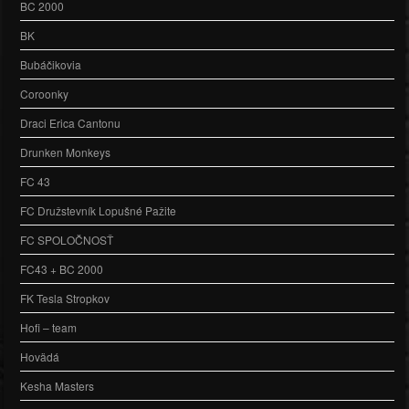
BC 2000
BK
Bubáčikovia
Coroonky
Draci Erica Cantonu
Drunken Monkeys
FC 43
FC Družstevník Lopušné Pažite
FC SPOLOČNOSŤ
FC43 + BC 2000
FK Tesla Stropkov
Hofi – team
Hovädá
Kesha Masters