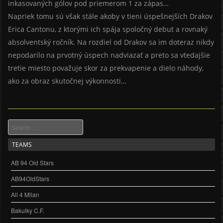
inkasovaných gólov pod priemerom 1 za zápas…
Napriek tomu sú však stále akoby v tieni úspešnejších Drakov
Erica Cantonu, z ktorými ich spája spoločný debut a rovnaký
absolventský ročník. Na rozdiel od Drakov sa im doteraz nikdy
nepodarilo na prvotný úspech nadviazať a preto sa vtedajšie
tretie miesto považuje skor za prekvapenie a dielo náhody,
ako za obraz skutočnej výkonnosti…
Search
TEAMS
AB 94 Old Stars
AB94OldStars
All 4 Milan
Bakulky C.F.