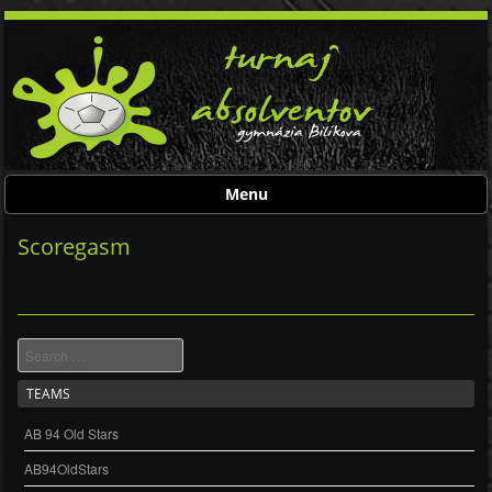
Menu
Skip to content
Scoregasm
Search
TEAMS
AB 94 Old Stars
AB94OldStars