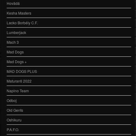
Hovädá
Kesha Masters
Lacko Borbély C.F.
Lumberjack
Mach 3
Mad Dogs
Mad Dogs +
MAD DOGS PLUS
Maturanti 2022
Naplno Team
Odboj
Old Gents
Oshikuru
P.A.F.O.