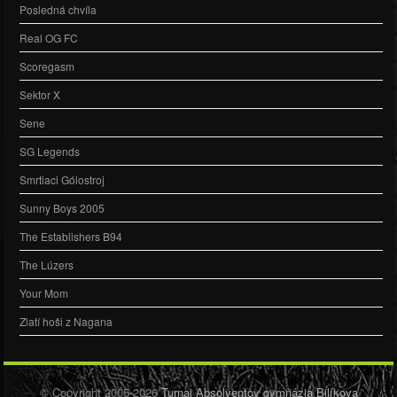
Posledná chvíla
Real OG FC
Scoregasm
Sektor X
Sene
SG Legends
Smrtiaci Gólostroj
Sunny Boys 2005
The Establishers B94
The Lúzers
Your Mom
Zlatí hoši z Nagana
© Copyright 2005-2026
Turnaj Absolventov gymnázia Bilíkova