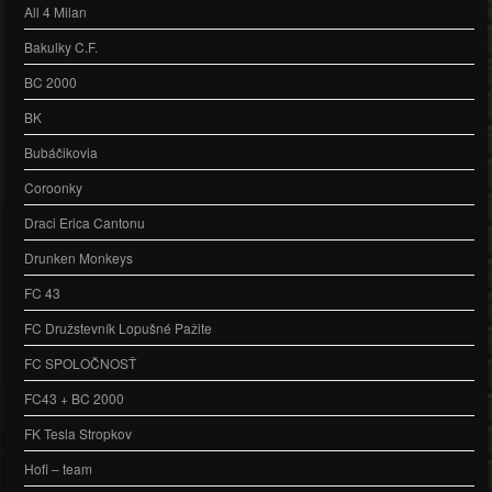
All 4 Milan
Bakulky C.F.
BC 2000
BK
Bubáčikovia
Coroonky
Draci Erica Cantonu
Drunken Monkeys
FC 43
FC Družstevník Lopušné Pažite
FC SPOLOČNOSŤ
FC43 + BC 2000
FK Tesla Stropkov
Hofi – team